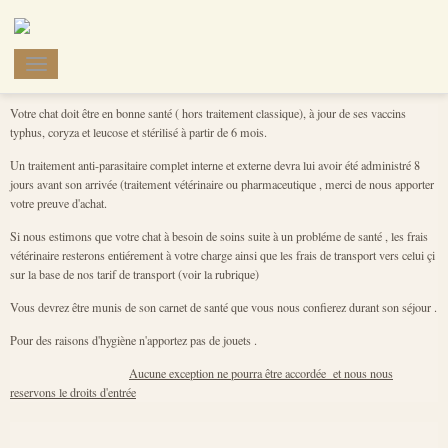
pension pour chats le mill
Votre chat doit être en bonne santé ( hors traitement classique), à jour de ses vaccins
typhus, coryza et leucose et stérilisé à partir de 6 mois.
Un traitement anti-parasitaire complet interne et externe devra lui avoir été administré 8
jours avant son arrivée (traitement vétérinaire ou pharmaceutique , merci de nous apporter
votre preuve d'achat.
Si nous estimons que votre chat à besoin de soins suite à un probléme de santé , les frais
vétérinaire resterons entiérement à votre charge ainsi que les frais de transport vers celui çi
sur la base de nos tarif de transport (voir la rubrique)
Vous devrez être munis de son carnet de santé que vous nous confierez durant son séjour .
Pour des raisons d'hygiène n'apportez pas de jouets .
Aucune exception ne pourra être accordée et nous nous
reservons le droits d'entrée